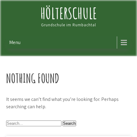
Skip
HÖLTERSCHULE
to
content
Grundschule im Rumbachtal
Menu
NOTHING FOUND
It seems we can’t find what you’re looking for. Perhaps
searching can help.