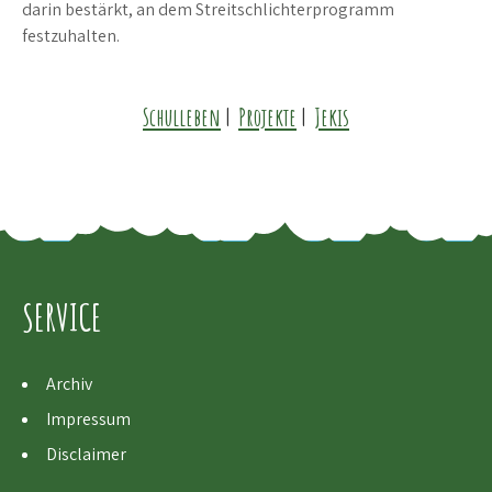
darin bestärkt, an dem Streitschlichterprogramm
festzuhalten.
Schulleben
|
Projekte
|
Jekis
SERVICE
Archiv
Impressum
Disclaimer