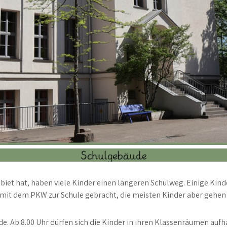
iet hat, haben viele Kinder einen längeren Schulweg. Einige Kinde
 mit dem PKW zur Schule gebracht, die meisten Kinder aber gehen d
de. Ab 8.00 Uhr dürfen sich die Kinder in ihren Klassenräumen auf