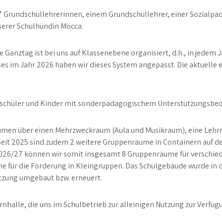
7 Grundschullehrerinnen, einem Grundschullehrer, einer Sozialpäda
serer Schulhündin Mocca.
e Ganztag ist bei uns auf Klassenebene organisiert, d.h., in jedem 
es im Jahr 2026 haben wir dieses System angepasst. Die aktuelle e
egelschüler und Kinder mit sonderpädagogischem Unterstützungsbe
umen über einen Mehrzweckraum (Aula und Musikraum), eine Lehr
it 2025 sind zudem 2 weitere Gruppenräume in Containern auf dem
026/27 können wir somit insgesamt 8 Gruppenräume für verschieden
e für die Förderung in Kleingruppen. Das Schulgebäude wurde in 
tzung umgebaut bzw. erneuert.
halle, die uns im Schulbetrieb zur alleinigen Nutzung zur Verfügu