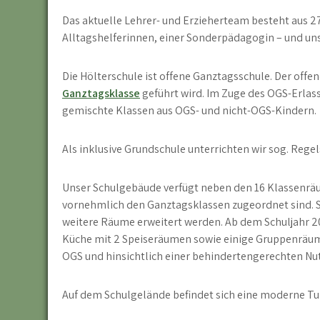
Das aktuelle Lehrer- und Erzieherteam besteht aus 2
Alltagshelferinnen, einer Sonderpädagogin – und un
Die Hölterschule ist offene Ganztagsschule. Der offen
Ganztagsklasse
geführt wird. Im Zuge des OGS-Erlass
gemischte Klassen aus OGS- und nicht-OGS-Kindern.
Als inklusive Grundschule unterrichten wir sog. R
Unser Schulgebäude verfügt neben den 16 Klassenrä
vornehmlich den Ganztagsklassen zugeordnet sind. Se
weitere Räume erweitert werden. Ab dem Schuljahr 2
Küche mit 2 Speiseräumen sowie einige Gruppenräum
OGS und hinsichtlich einer behindertengerechten Nu
Auf dem Schulgelände befindet sich eine moderne Turn