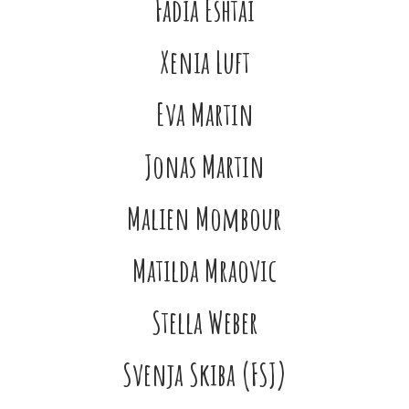
Fadia Eshtai
Xenia Luft
Eva Martin
Jonas Martin
Malien Mombour
Matilda Mraovic
Stella Weber
Svenja Skiba (FSJ)