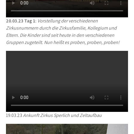
20.03.23 Tag 1:
Vorstellung der verschiedenen
Zirkusnummern durch die Zirkusfamilie, Kollegium und
Eltern. Die Kinder sind seit heute in den verschiedenen
Gruppen zugeteilt. Nun heißt es proben, proben, proben!
19.03.23
Ankunft Zirkus Sperlich und
Zeltaufbau