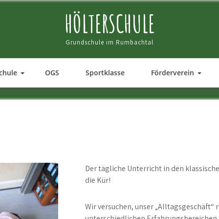
HÖLTERSCHULE
Grundschule im Rumbachtal
chule
OGS
Sportklasse
Förderverein
Der tägliche Unterricht in den klassische
die Kür!
Wir versuchen, unser „Alltagsgeschäft“ 
unterschiedlichen Erfahrungsbereichen z