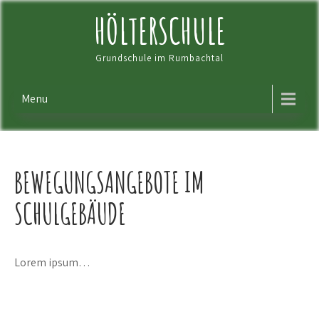
Skip
HÖLTERSCHULE
to
content
Grundschule im Rumbachtal
Menu
BEWEGUNGSANGEBOTE IM
SCHULGEBÄUDE
Lorem ipsum…